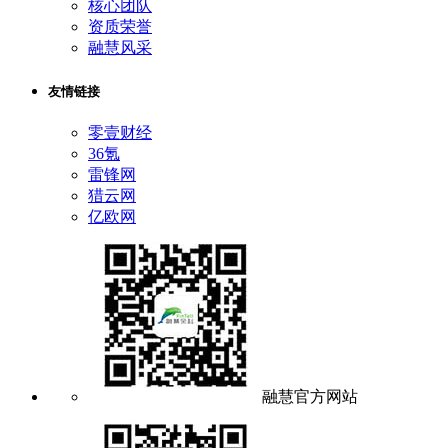
核心团队
资质荣誉
融慧风采
友情链接
零壹财经
36氪
雷锋网
猎云网
亿欧网
融慧官方网站